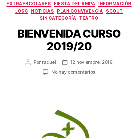
EXTRAESCOLARES
FIESTA DEL AMPA
INFORMACIÓN
JOSC
NOTICIAS
PLAN CONVIVENCIA
SCOUT
SIN CATEGORÍA
TEATRO
BIENVENIDA CURSO
2019/20
Por
raquel
12 noviembre, 2019
Autor
Fecha
de
de
en
No hay comentarios
la
la
BIENVENIDA
entrada
entrada
CURSO
2019/20