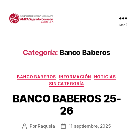
Menú
Categoría:
Banco Baberos
Categorías
BANCO BABEROS
INFORMACIÓN
NOTICIAS
SIN CATEGORÍA
BANCO BABEROS 25-
26
Por
Raquela
11 septiembre, 2025
Autor
Fecha
de
de