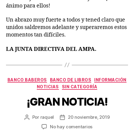
ánimo para ellos!
Un abrazo muy fuerte a todos y tened claro que
unidos saldremos adelante y superaremos estos
momentos tan difíciles.
LA JUNTA DIRECTIVA DEL AMPA.
Categorías
BANCO BABEROS
BANCO DE LIBROS
INFORMACIÓN
NOTICIAS
SIN CATEGORÍA
¡GRAN NOTICIA!
Por
raquel
20 noviembre, 2019
Autor
Fecha
de
de
en
No hay comentarios
la
la
¡GRAN