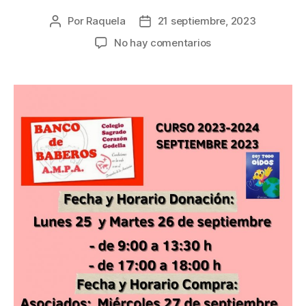
Por
Raquela
21 septiembre, 2023
Autor
Fecha
de
de
en
No hay comentarios
la
la
Banco
entrada
entrada
de
baberos
2023/24.