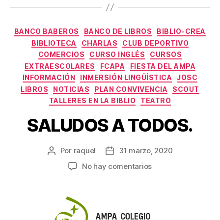
Categorías
BANCO BABEROS
BANCO DE LIBROS
BIBLIO-CREA
BIBLIOTECA
CHARLAS
CLUB DEPORTIVO
COMERCIOS
CURSO INGLÉS
CURSOS
EXTRAESCOLARES
FCAPA
FIESTA DEL AMPA
INFORMACIÓN
INMERSIÓN LINGÜÍSTICA
JOSC
LIBROS
NOTICIAS
PLAN CONVIVENCIA
SCOUT
TALLERES EN LA BIBLIO
TEATRO
SALUDOS A TODOS.
Por
raquel
31 marzo, 2020
Autor
Fecha
de
de
en
No hay comentarios
la
la
SALUDOS
entrada
entrada
A
TODOS.