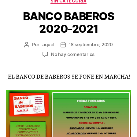
SIN CATEGORÍA
BANCO BABEROS
2020-2021
Por
raquel
18 septiembre, 2020
Autor
Fecha
de
de
en
No hay comentarios
la
la
BANCO
entrada
entrada
BABEROS
2020-
¡EL BANCO DE BABEROS SE PONE EN MARCHA!
2021