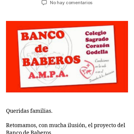
en
No hay comentarios
la
la
BANCO
entrada
entrada
BABEROS
25-
26
Queridas familias.
Retomamos, con mucha ilusión, el proyecto del
Banco de Baberos.