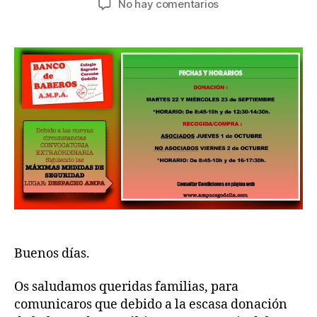
en
No hay comentarios
la
la
BANCO
entrada
entrada
BABEROS
–
COMUNICADO
Buenos días.
Os saludamos queridas familias, para
comunicaros que debido a la escasa donación