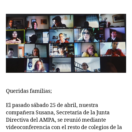
REUNIÓN
entrada
entrada
AMPA’S
RED
Y
TITULARIDAD
Queridas familias;
El pasado sábado 25 de abril, nuestra
compañera Susana, Secretaria de la Junta
Directiva del AMPA, se reunió mediante
videoconferencia con el resto de colegios de la