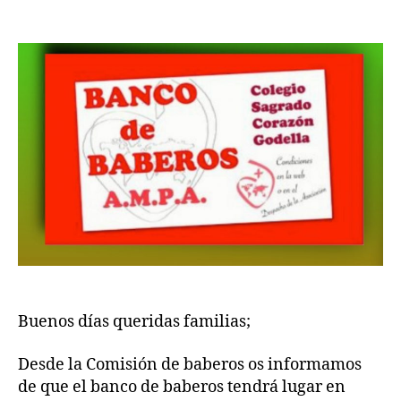
BANCO
entrada
entrada
BABEROS
2021-
2022
Buenos días queridas familias;
Desde la Comisión de baberos os informamos
de que el banco de baberos tendrá lugar en