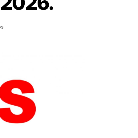
2026.
en
os
BECAS
FCAPA
2025-
2026.