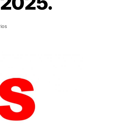
2025.
en
ios
BECAS
FCAPA
2024-
2025.