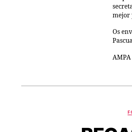
secret
mejor 
Os env
Pascua
AMPA 
F