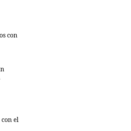
os con
ón
s
 con el