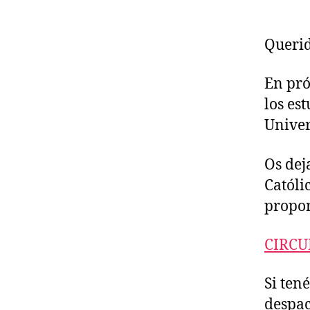
Querid
En pró
los es
Unive
Os dej
Católi
propor
CIRC
Si ten
despac