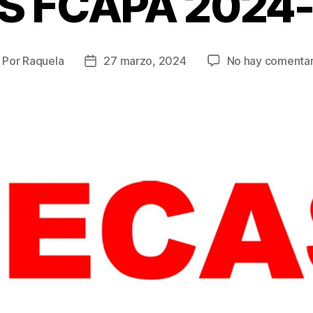
S FCAPA 2024-
Por
Raquela
27 marzo, 2024
No hay comentar
utor
Fecha
e
de
la
ntrada
entrada