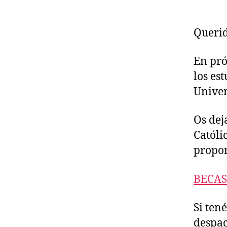
Querid
En pró
los es
Unive
Os dej
Católi
propor
BEC
A
S
Si ten
despac