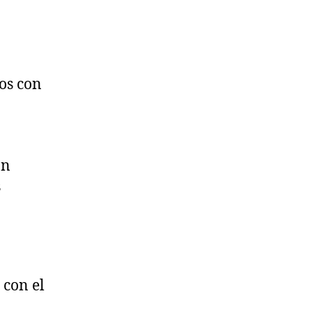
os con
ón
s
 con el