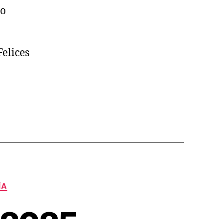
lo
elices
ÍA