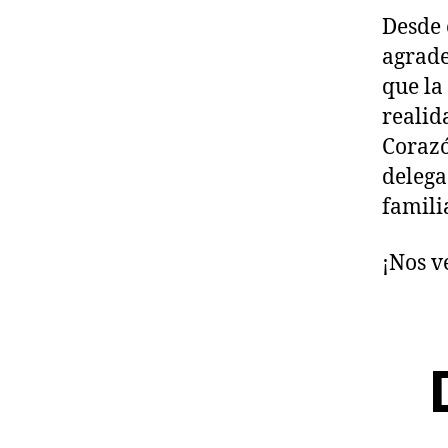
Desde 
agrade
que la
realid
Corazó
delega
famili
¡Nos v