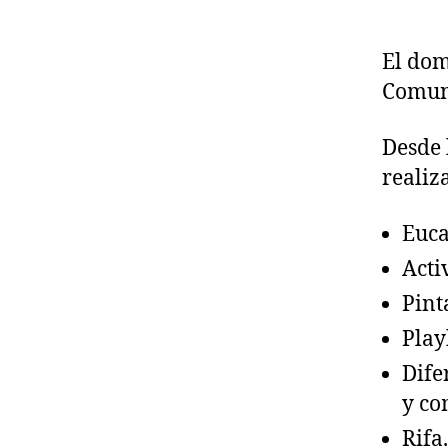
El dom
Comun
Desde 
realiz
Euca
Acti
Pint
Play
Dife
y co
Rifa.