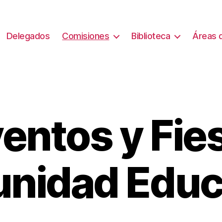
Delegados
Comisiones
Biblioteca
Áreas d
entos y Fie
nidad Educa