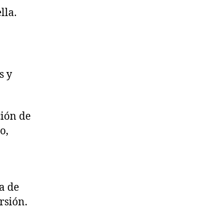
lla.
s y
ción de
o,
ia de
rsión.