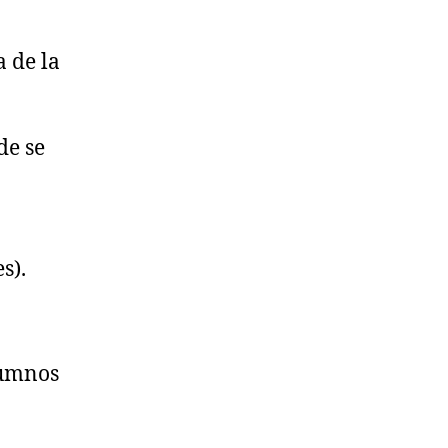
a de la
de se
s).
lumnos