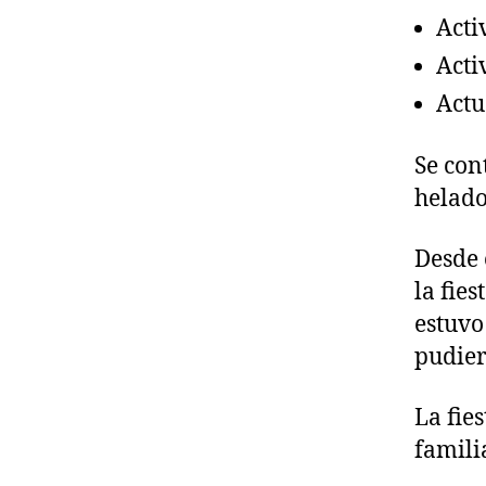
Acti
Acti
Actu
Se con
helado
Desde 
la fie
estuvo
pudier
La fie
famili