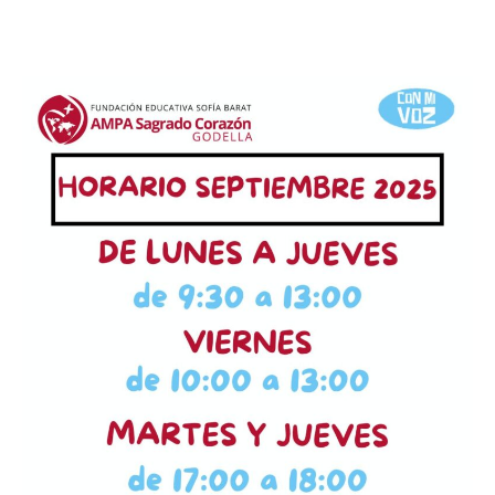
entrada
entrada
AMPA
SEPTIEMBRE
2025.