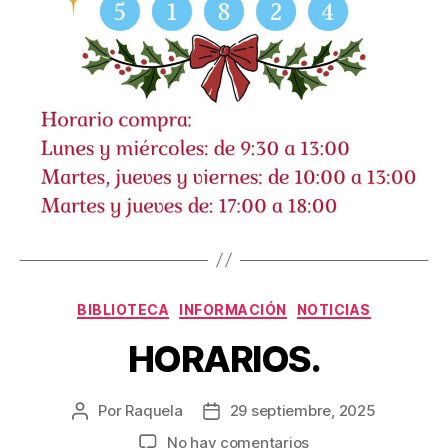
Categorías
BIBLIOTECA
INFORMACIÓN
NOTICIAS
HORARIOS.
Por
Raquela
29 septiembre, 2025
Autor
Fecha
de
de
en
No hay comentarios