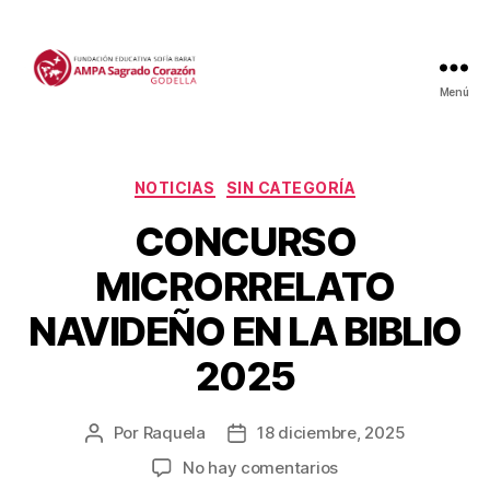
Menú
Categorías
NOTICIAS
SIN CATEGORÍA
CONCURSO
MICRORRELATO
NAVIDEÑO EN LA BIBLIO
2025
Por
Raquela
18 diciembre, 2025
Autor
Fecha
de
de
en
No hay comentarios
la
la