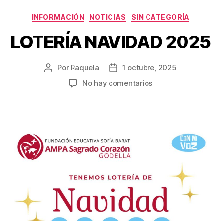
Categorías
INFORMACIÓN
NOTICIAS
SIN CATEGORÍA
LOTERÍA NAVIDAD 2025
Por
Raquela
1 octubre, 2025
Autor
Fecha
de
de
en
No hay comentarios
la
la
LOTERÍA
entrada
entrada
NAVIDAD
2025