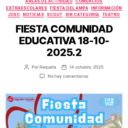
ÁREAS DE ACTIVIDAD
COMERCIOS
EXTRAESCOLARES
FIESTA DEL AMPA
INFORMACIÓN
JOSC
NOTICIAS
SCOUT
SIN CATEGORÍA
TEATRO
FIESTA COMUNIDAD
EDUCATIVA 18-10-
2025.2
Por
Raquela
14 octubre, 2025
Autor
Fecha
de
de
en
No hay comentarios
la
la
FIESTA
entrada
entrada
COMUNIDAD
EDUCATIVA
18-
10-
2025.2