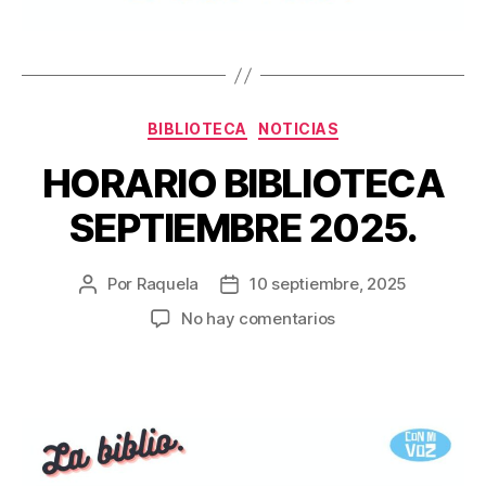
Categorías
BIBLIOTECA
NOTICIAS
HORARIO BIBLIOTECA
SEPTIEMBRE 2025.
Por
Raquela
10 septiembre, 2025
Autor
Fecha
de
de
en
No hay comentarios
la
la
HORARIO
entrada
entrada
BIBLIOTECA
SEPTIEMBRE
2025.