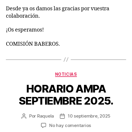
Desde ya os damos las gracias por vuestra
colaboración.
¡Os esperamos!
COMISIÓN BABEROS.
Categorías
NOTICIAS
HORARIO AMPA
SEPTIEMBRE 2025.
Por
Raquela
10 septiembre, 2025
Autor
Fecha
de
de
en
No hay comentarios
la
la
HORARIO