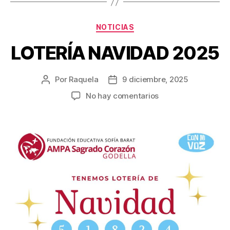
Categorías
NOTICIAS
LOTERÍA NAVIDAD 2025
Por
Raquela
9 diciembre, 2025
Autor
Fecha
de
de
en
No hay comentarios
la
la
LOTERÍA
entrada
entrada
NAVIDAD
2025