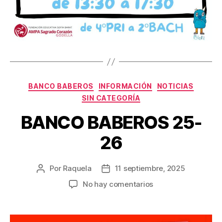
Categorías
BANCO BABEROS
INFORMACIÓN
NOTICIAS
SIN CATEGORÍA
BANCO BABEROS 25-
26
Por
Raquela
11 septiembre, 2025
Autor
Fecha
de
de
en
No hay comentarios
la
la
BANCO
entrada
entrada
BABEROS
25-