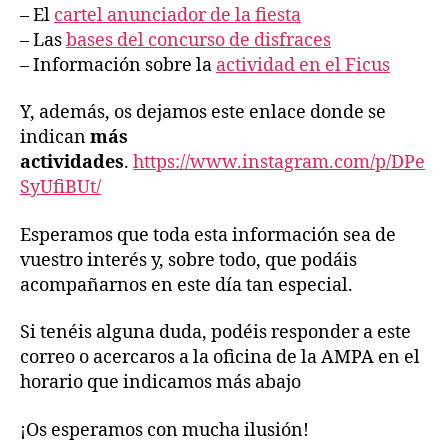
– El
c
a
r
t
e
l
a
n
u
n
c
i
a
d
o
r
d
e
l
a
f
e
s
t
a
– Las
bases del concurso de disfraces
– Información sobre la
actividad en el Ficus
Y, además, os dejamos este enlace donde se
indican
más
actividades
.
https://www.instagram.com/p/DPe
SyUfiBUt/
Esperamos que toda esta información sea de
vuestro interés y, sobre todo, que podáis
acompañarnos en este día tan especial.
Si tenéis alguna duda, podéis responder a este
correo o acercaros a la oficina de la AMPA en el
horario que indicamos más abajo
¡Os esperamos con mucha ilusión!