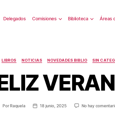
Delegados
Comisiones
Biblioteca
Áreas d
Categorías
LIBROS
NOTICIAS
NOVEDADES BIBLIO
SIN CATE
FELIZ VERAN
Por
Raquela
18 junio, 2025
No hay comentari
utor
Fecha
de
de