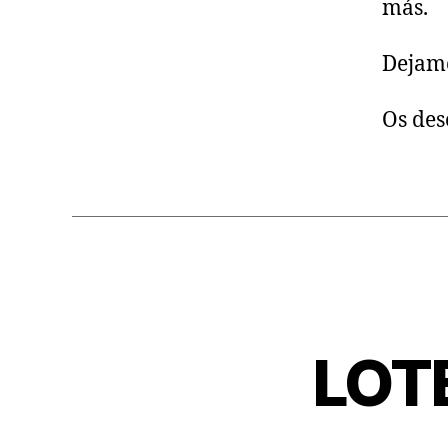
más.
Dejamo
Os des
LOT