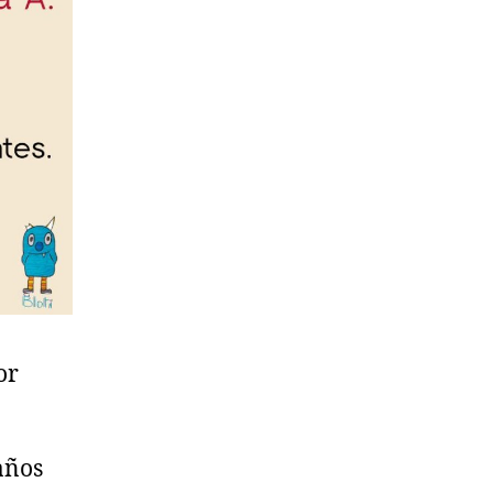
or
años