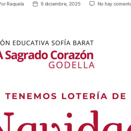
Por
Raquela
9 diciembre, 2025
No hay comenta
tor
Fecha
de
la
rada
entrada