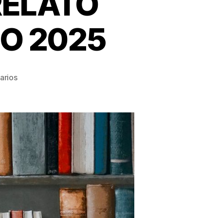
ELATO
IO 2025
en
arios
CONCURSO
MICRORRELATO
NAVIDEÑO
EN
LA
BIBLIO
2025