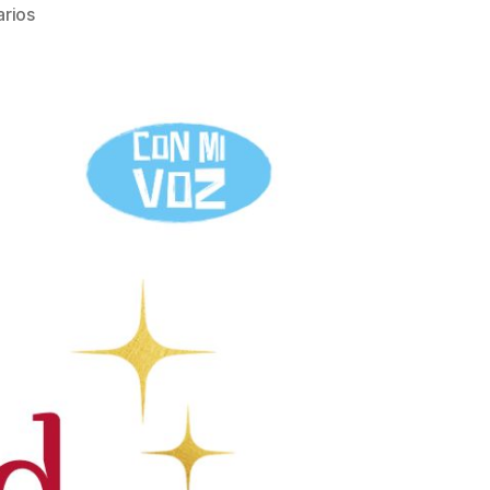
en
rios
LOTERÍA
NAVIDAD
2025