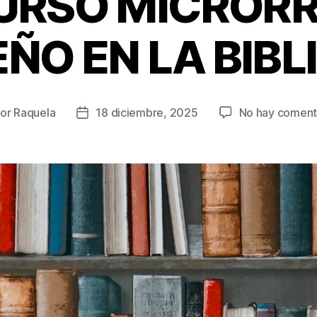
URSO MICRORR
ÑO EN LA BIBL
or
Raquela
18 diciembre, 2025
No hay coment
or
Fecha
de
la
rada
entrada