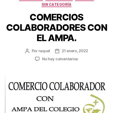
SIN CATEGORÍA
COMERCIOS
COLABORADORES CON
EL AMPA.
Por
raquel
21 enero, 2022
Autor
Fecha
de
de
en
No hay comentarios
la
la
COMERCIOS
entrada
entrada
COLABORADORES
CON
EL
AMPA.