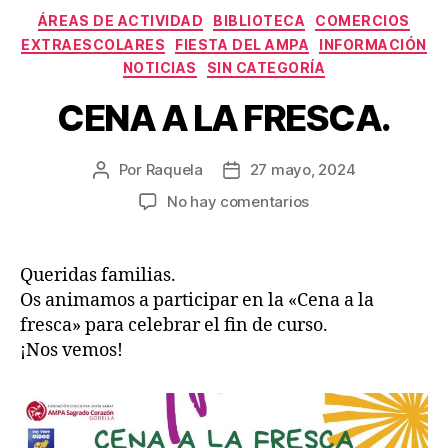
Categorías
ÁREAS DE ACTIVIDAD
BIBLIOTECA
COMERCIOS
EXTRAESCOLARES
FIESTA DEL AMPA
INFORMACIÓN
NOTICIAS
SIN CATEGORÍA
CENA A LA FRESCA.
Por
Raquela
27 mayo, 2024
Autor
Fecha
de
de
en
No hay comentarios
la
la
CENA
entrada
entrada
A
LA
Queridas familias.
FRESCA.
Os animamos a participar en la «Cena a la
fresca» para celebrar el fin de curso.
¡Nos vemos!