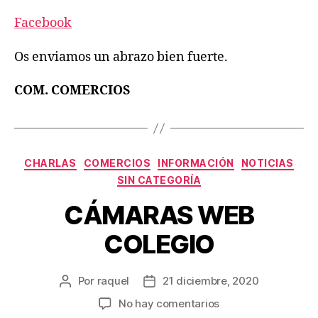
Facebook
Os enviamos un abrazo bien fuerte.
COM. COMERCIOS
Categorías
CHARLAS
COMERCIOS
INFORMACIÓN
NOTICIAS
SIN CATEGORÍA
CÁMARAS WEB
COLEGIO
Por
raquel
21 diciembre, 2020
Autor
Fecha
de
de
en
No hay comentarios
la
la