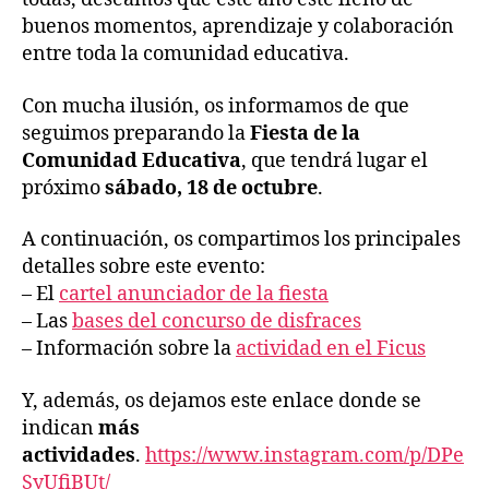
buenos momentos, aprendizaje y colaboración
entre toda la comunidad educativa.
Con mucha ilusión, os informamos de que
seguimos preparando la
Fiesta de la
Comunidad Educativa
, que tendrá lugar el
próximo
sábado, 18 de octubre
.
A continuación, os compartimos los principales
detalles sobre este evento:
– El
c
a
r
t
e
l
a
n
u
n
c
i
a
d
o
r
d
e
l
a
f
e
s
t
a
– Las
bases del concurso de disfraces
– Información sobre la
actividad en el Ficus
Y, además, os dejamos este enlace donde se
indican
más
actividades
.
https://www.instagram.com/p/DPe
SyUfiBUt/