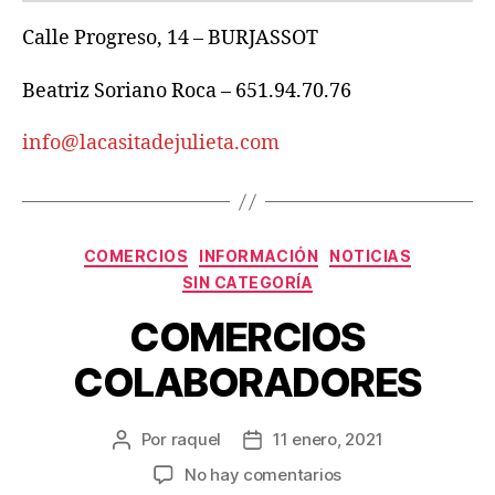
Calle Progreso, 14 – BURJASSOT
Beatriz Soriano Roca – 651.94.70.76
info@lacasitadejulieta.com
Categorías
COMERCIOS
INFORMACIÓN
NOTICIAS
SIN CATEGORÍA
COMERCIOS
COLABORADORES
Por
raquel
11 enero, 2021
Autor
Fecha
de
de
en
No hay comentarios
la
la