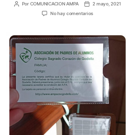
Por
COMUNICACION AMPA
2 mayo, 2021
Autor
Fecha
de
de
en
No hay comentarios
la
la
Comercios
entrada
entrada
de
la
semana