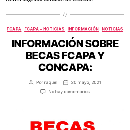
Categorías
FCAPA
FCAPA - NOTICIAS
INFORMACIÓN
NOTICIAS
INFORMACIÓN SOBRE
BECAS FCAPA Y
CONCAPA:
Por
raquel
20 mayo, 2021
Autor
Fecha
de
de
en
No hay comentarios
la
la
INFORMACIÓN
entrada
entrada
SOBRE
BECAS
FCAPA
Y
CONCAPA: