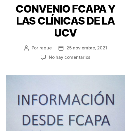
CONVENIO FCAPA Y
LAS CLÍNICAS DE LA
UCV
Por
raquel
25 noviembre, 2021
Autor
Fecha
de
de
en
No hay comentarios
la
la
CONVENIO
entrada
entrada
FCAPA
Y
LAS
CLÍNICAS
DE
LA
UCV