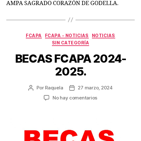
AMPA SAGRADO CORAZÓN DE GODELLA.
Categorías
FCAPA
FCAPA - NOTICIAS
NOTICIAS
SIN CATEGORÍA
BECAS FCAPA 2024-
2025.
Por
Raquela
27 marzo, 2024
Autor
Fecha
de
de
en
No hay comentarios
la
la
BECAS
entrada
entrada
FCAPA
2024-
2025.