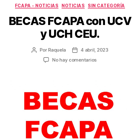
Categorías
FCAPA - NOTICIAS
NOTICIAS
SIN CATEGORÍA
BECAS FCAPA con UCV
y UCH CEU.
Por
Raquela
4 abril, 2023
Autor
Fecha
de
de
en
No hay comentarios
la
la
BECAS
entrada
entrada
FCAPA
con
UCV
y
UCH
CEU.