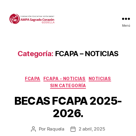
Menú
Categoría:
FCAPA – NOTICIAS
Categorías
FCAPA
FCAPA - NOTICIAS
NOTICIAS
SIN CATEGORÍA
BECAS FCAPA 2025-
2026.
Por
Raquela
2 abril, 2025
Autor
Fecha
de
de