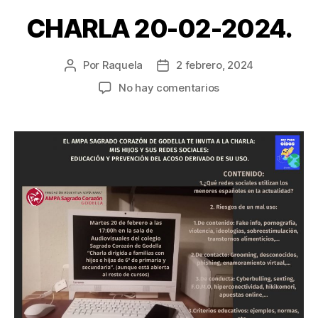
CHARLA 20-02-2024.
Por
Raquela
2 febrero, 2024
Autor
Fecha
de
de
en
No hay comentarios
la
la
CHARLA
entrada
entrada
20-
02-
2024.