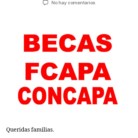
en
No hay comentarios
la
la
BECAS
entrada
entrada
FCAPA
2025-
2026.
Queridas familias.