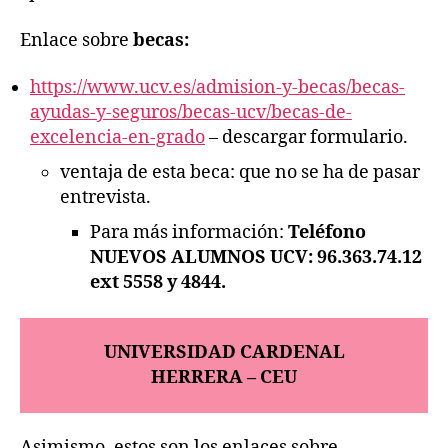
Enlace sobre
becas:
https://www.ucv.es/admision-y-becas/becas-
ayudas-y-seguros/becas-ucv/becas-de-
excelencia-en-grado
– descargar formulario.
ventaja de esta beca: que no se ha de pasar
entrevista.
Para más información:
Teléfono
NUEVOS ALUMNOS UCV: 96.363.74.12
ext 5558 y 4844.
UNIVERSIDAD CARDENAL
HERRERA – CEU
Asimismo, estos son los enlaces sobre