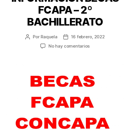
FCAPA – 2º
BACHILLERATO
Por
Raquela
16 febrero, 2022
Autor
Fecha
de
de
en
No hay comentarios
la
la
INFORMACIÓN
entrada
entrada
BECAS
FCAPA
–
2º
BACHILLERATO