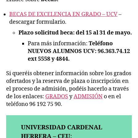
B
E
C
A
S
D
E
E
X
C
E
L
E
N
C
I
A
E
N
G
R
A
D
O
–
U
C
V
–
descargar formulario.
Plazo solicitud beca: del 15 al 31 de mayo.
Para más información:
Teléfono
NUEVOS ALUMNOS UCV: 96.363.74.12
ext 5558 y 4844.
Si queréis obtener información sobre los grados
ofertados y la reserva de plaza o inscripción en
el proceso de admisión, podéis hacerlo a través
de los enlaces:
GRADOS
y
ADMISIÓN
o en el
teléfono 96 192 75 90.
UNIVERSIDAD CARDENAL
HERRERA – CEU
: