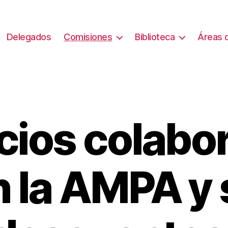
Delegados
Comisiones
Biblioteca
Áreas d
ios colabo
 la AMPA y