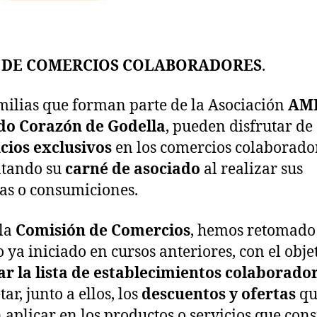
A DE COMERCIOS COLABORADORES
.
milias que forman parte de la Asociación
AM
do Corazón de Godella
, pueden disfrutar de
cios exclusivos
en los comercios colaborado
ntando su
carné de asociado
al realizar sus
s o consumiciones.
la
Comisión de Comercios
, hemos retomado 
o ya iniciado en cursos anteriores, con el obje
r la lista de establecimientos colaborado
ar, junto a ellos, los
descuentos y ofertas
qu
 aplicar en los productos o servicios que con