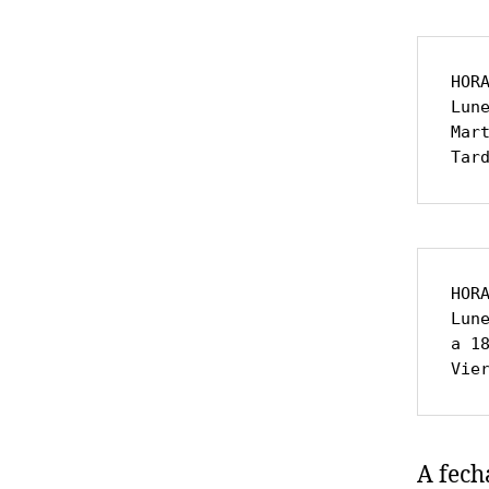
HORA
Lune
Mar
Tar
HOR
Lun
a 18
Vie
A fech