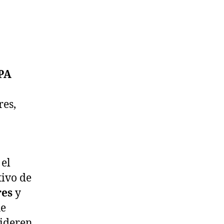
PA
res,
el
tivo de
res
y
e
sideren