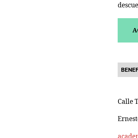
descue
A
BENEF
Calle 
Ernest
acade