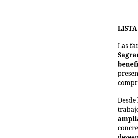
LIST
Las fa
Sagra
benefi
prese
compra
Desde 
trabaj
amplia
concret
deseen