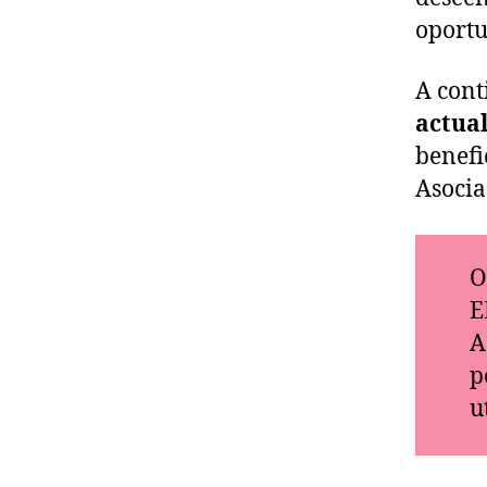
oportu
A cont
actua
benefi
Asocia
O
E
A
p
u