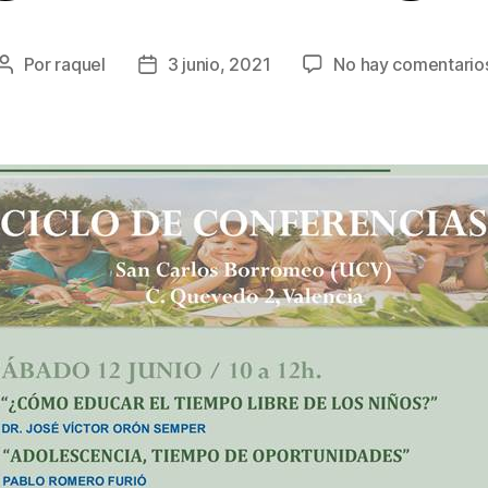
Por
raquel
3 junio, 2021
No hay comentario
Autor
Fecha
de
de
la
la
entrada
entrada