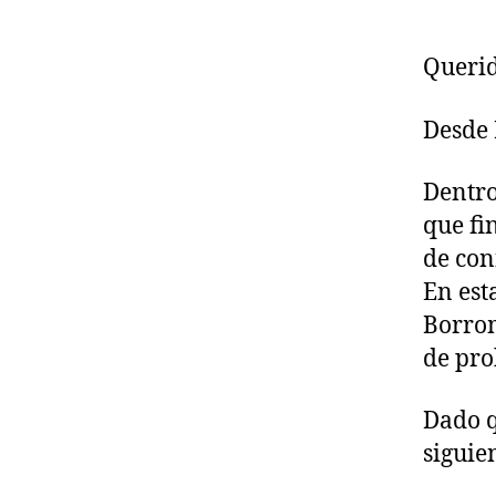
Querid
Desde 
Dentro
que fi
de con
En est
Borrom
de pro
Dado q
siguie