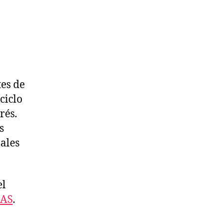
tes de
ciclo
rés.
s
ales
el
IAS
.