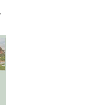
en
s
FCAPA
–
CICLO
CONFERENCIAS