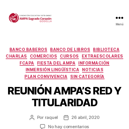
Menú
Categorías
BANCO BABEROS
BANCO DE LIBROS
BIBLIOTECA
CHARLAS
COMERCIOS
CURSOS
EXTRAESCOLARES
FCAPA
FIESTA DEL AMPA
INFORMACIÓN
INMERSIÓN LINGÜÍSTICA
NOTICIAS
PLAN CONVIVENCIA
SIN CATEGORÍA
REUNIÓN AMPA’S RED Y
TITULARIDAD
Por
raquel
26 abril, 2020
Autor
Fecha
de
de
en
No hay comentarios