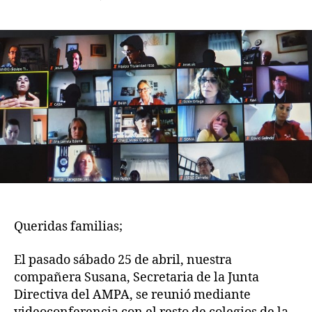
la
la
REUNIÓN
entrada
entrada
AMPA’S
RED
Y
TITULARIDAD
Queridas familias;
El pasado sábado 25 de abril, nuestra
compañera Susana, Secretaria de la Junta
Directiva del AMPA, se reunió mediante