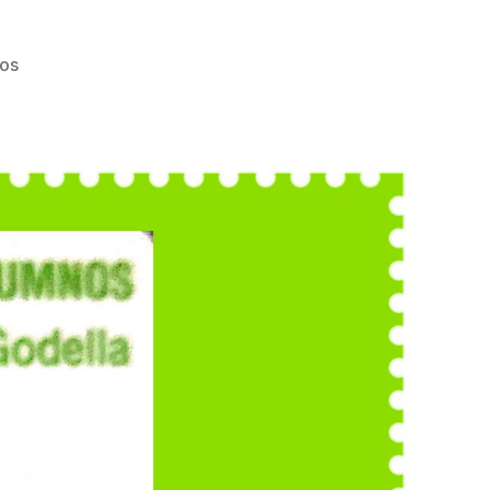
en
ios
RECOGIDA
CARNET
ASOCIADO