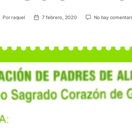
Por
raquel
7 febrero, 2020
No hay comentar
utor
Fecha
de
de
a
la
ntrada
entrada