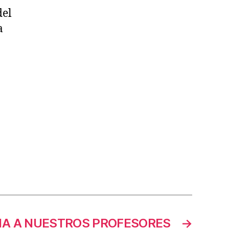
del
a
A A NUESTROS PROFESORES
→