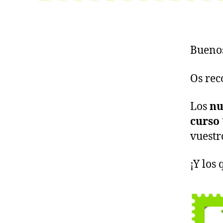
Buenos
Os re
Los
nu
curso 
vuestr
¡Y los