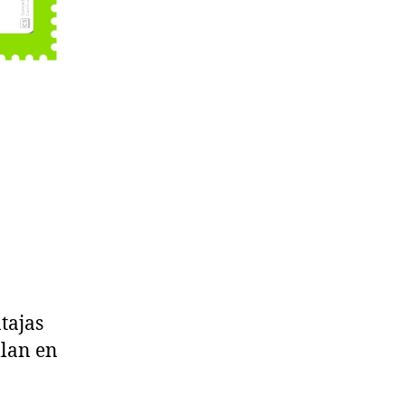
tajas
llan en