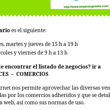
ario
es el siguiente:
s, martes y jueves de 15 h a 19 h
coles y viernes de 9 h a 13 h
 encontrar el listado de negocios?
ir a
CES – COMERCIOS
arnet nos permite aprovechar las diversas ven
das por los comercios adheridos y que se deta
a web, así como sus normas de uso.