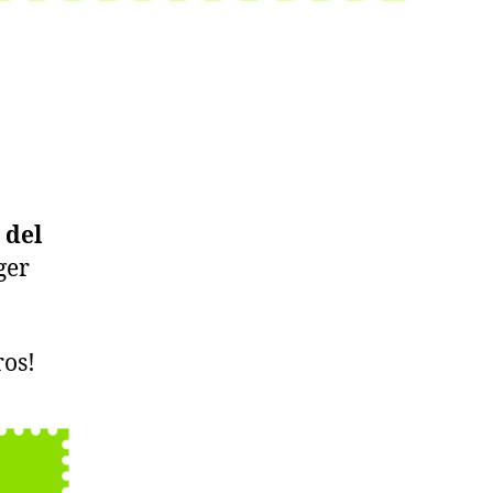
 del
ger
ros!