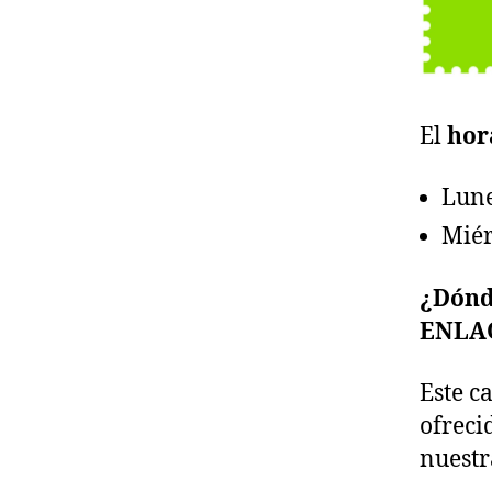
El
hor
Lune
Miér
¿Dónde
ENLA
Este c
ofreci
nuestr