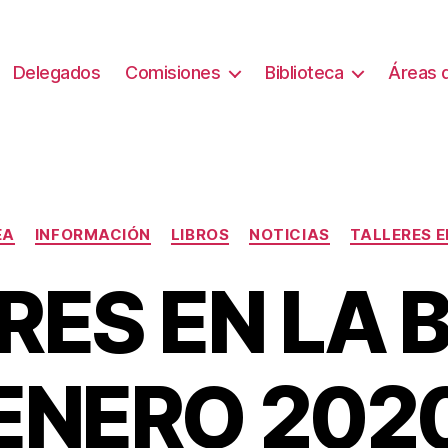
Delegados
Comisiones
Biblioteca
Áreas d
Categorías
EA
INFORMACIÓN
LIBROS
NOTICIAS
TALLERES E
ES EN LA B
ENERO 202