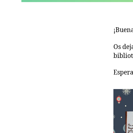
¡Buena
Os dej
biblio
Espera