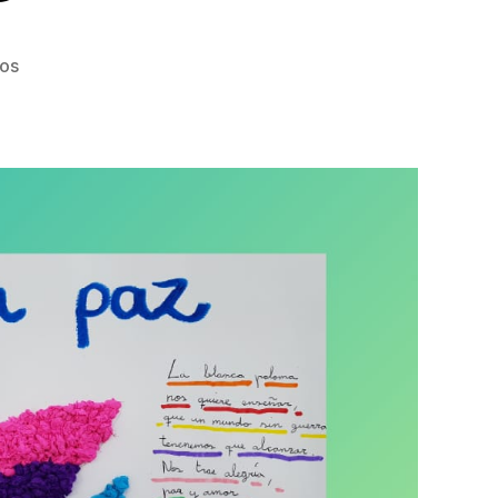
en
ios
TALLERES
EN
LA
BIBLIO
–
ENERO
2020