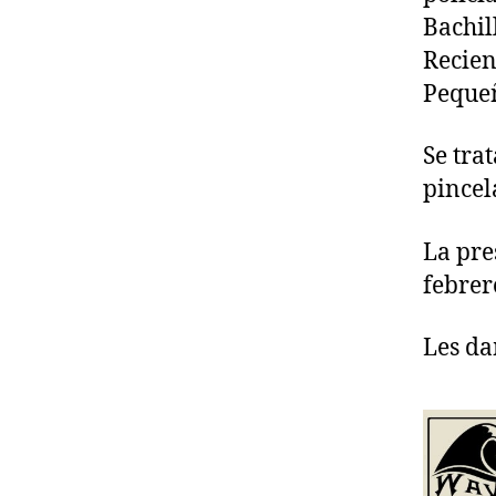
Bachil
Recien
Pequeñ
Se tra
pincel
La pre
febrer
Les da