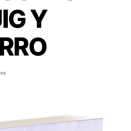
IG Y
RRO
en
ios
ENHORABUENA
A
NUESTROS
PROFESORES
NOEMÍ
CALABUIG
Y
MANOLO