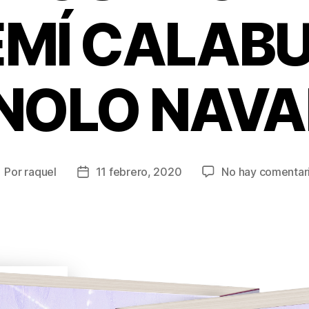
MÍ CALABU
NOLO NAVA
Por
raquel
11 febrero, 2020
No hay comentar
utor
Fecha
e
de
la
ntrada
entrada