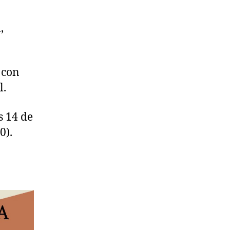
,
 con
l.
s 14 de
0).