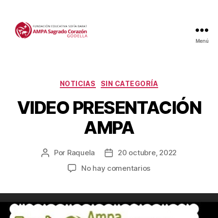
Menú
Categorías
NOTICIAS
SIN CATEGORÍA
VIDEO PRESENTACIÓN
AMPA
Por
Raquela
20 octubre, 2022
Autor
Fecha
de
de
en
No hay comentarios
la
la
VIDEO
entrada
entrada
PRESENTACIÓN
AMPA