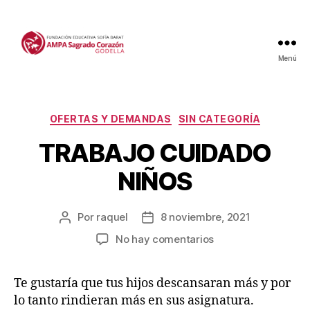
Menú
Categorías
OFERTAS Y DEMANDAS
SIN CATEGORÍA
TRABAJO CUIDADO
NIÑOS
Por
raquel
8 noviembre, 2021
Autor
Fecha
de
de
en
No hay comentarios
la
la
TRABAJO
entrada
entrada
CUIDADO
Te gustaría que tus hijos descansaran más y por
NIÑOS
lo tanto rindieran más en sus asignatura.