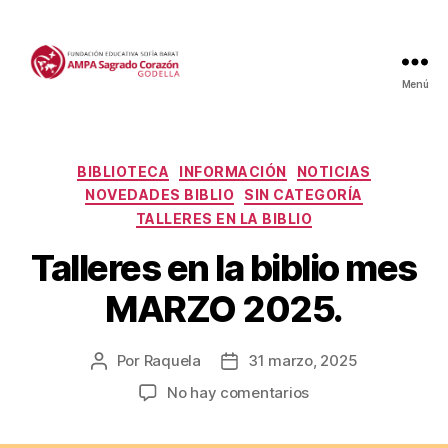
Menú
Categorías
BIBLIOTECA
INFORMACIÓN
NOTICIAS
NOVEDADES BIBLIO
SIN CATEGORÍA
TALLERES EN LA BIBLIO
Talleres en la biblio mes
MARZO 2025.
Por
Raquela
31 marzo, 2025
Autor
Fecha
de
de
en
No hay comentarios
la
la
Talleres
entrada
entrada
en