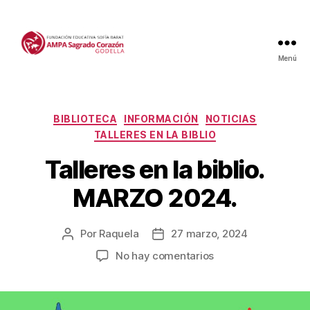
Menú
Categorías
BIBLIOTECA
INFORMACIÓN
NOTICIAS
TALLERES EN LA BIBLIO
Talleres en la biblio.
MARZO 2024.
Por
Raquela
27 marzo, 2024
Autor
Fecha
de
de
en
No hay comentarios
la
la
Talleres
entrada
entrada
en
la