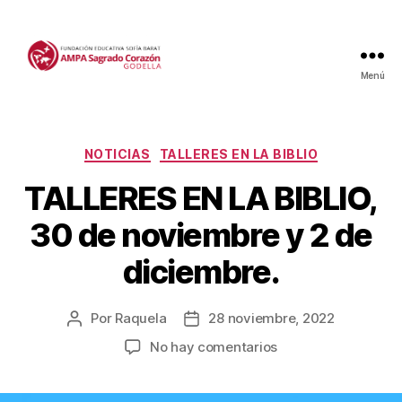
Menú
Categorías
NOTICIAS
TALLERES EN LA BIBLIO
TALLERES EN LA BIBLIO,
30 de noviembre y 2 de
diciembre.
Por
Raquela
28 noviembre, 2022
Autor
Fecha
de
de
en
No hay comentarios
la
la
TALLERES
entrada
entrada
EN