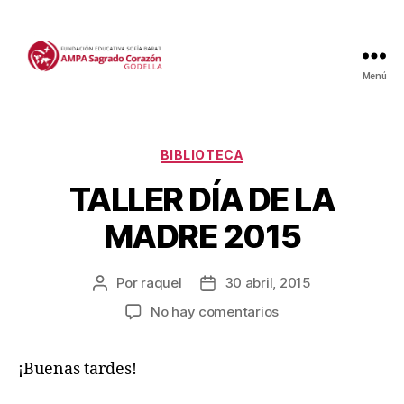
Menú
Categorías
BIBLIOTECA
TALLER DÍA DE LA
MADRE 2015
Por
raquel
30 abril, 2015
Autor
Fecha
de
de
en
No hay comentarios
la
la
TALLER
entrada
entrada
DÍA
¡Buenas tardes!
DE
LA