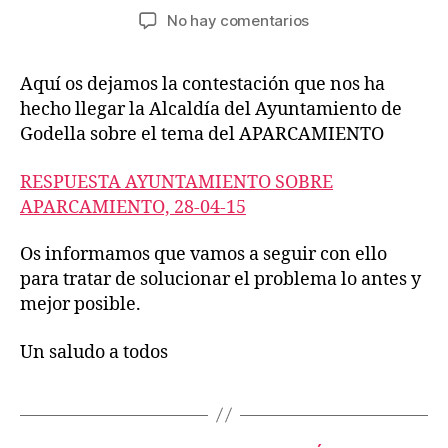
de
de
en
No hay comentarios
la
la
CONTESTACIÓN
entrada
entrada
DEL
Aquí os dejamos la contestación que nos ha
AYUNTAMIENTO
hecho llegar la Alcaldía del Ayuntamiento de
DE
GODELLA
Godella sobre el tema del APARCAMIENTO
AL
ESCRITO
RESPUESTA AYUNTAMIENTO SOBRE
DEL
APARCAMIENTO, 28-04-15
APA
SOBRE
Os informamos que vamos a seguir con ello
APARCAMIENTO
para tratar de solucionar el problema lo antes y
mejor posible.
Un saludo a todos