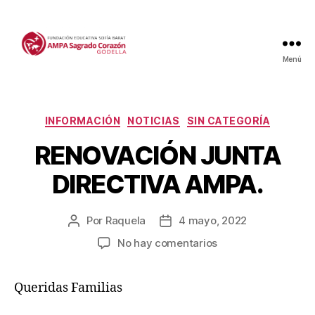
Menú
Categorías
INFORMACIÓN
NOTICIAS
SIN CATEGORÍA
RENOVACIÓN JUNTA
DIRECTIVA AMPA.
Por
Raquela
4 mayo, 2022
Autor
Fecha
de
de
en
No hay comentarios
la
la
RENOVACIÓN
entrada
entrada
JUNTA
Queridas Familias
DIRECTIVA
AMPA.