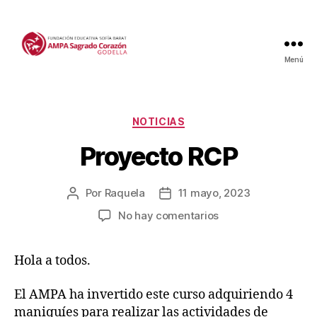
Menú
Categorías
NOTICIAS
Proyecto RCP
Por
Raquela
11 mayo, 2023
Autor
Fecha
de
de
en
No hay comentarios
la
la
Proyecto
entrada
entrada
RCP
Hola a todos.
El AMPA ha invertido este curso adquiriendo 4
maniquíes para realizar las actividades de