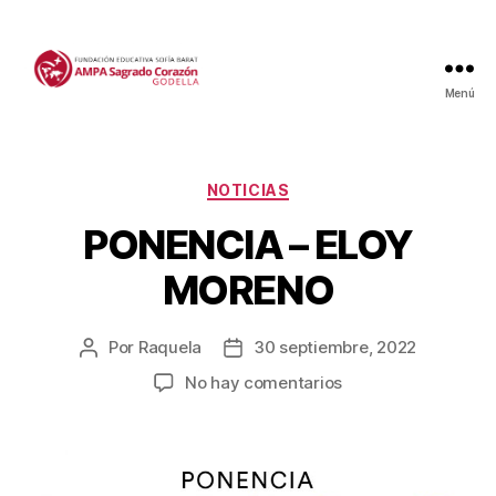
Menú
Categorías
NOTICIAS
PONENCIA – ELOY
MORENO
Por
Raquela
30 septiembre, 2022
Autor
Fecha
de
de
en
No hay comentarios
la
la
PONENCIA
entrada
entrada
–
ELOY
MORENO