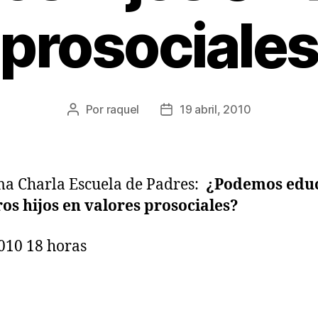
prosociale
Por
raquel
19 abril, 2010
Autor
Fecha
de
de
la
la
entrada
entrada
a Charla Escuela de Padres:
¿Podemos educ
os hijos en valores prosociales?
010 18 horas