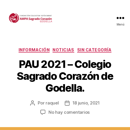
Menú
Categorías
INFORMACIÓN
NOTICIAS
SIN CATEGORÍA
PAU 2021 – Colegio
Sagrado Corazón de
Godella.
Por
raquel
18 junio, 2021
Autor
Fecha
de
de
en
No hay comentarios
la
la
PAU
entrada
entrada
2021