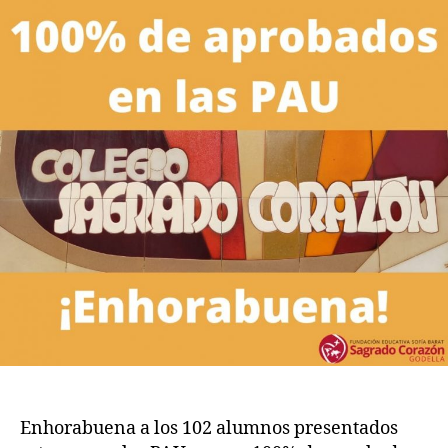
–
Colegio
Sagrado
Corazón
de
Godella.
Enhorabuena a los 102 alumnos presentados