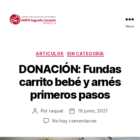
Menú
Categorías
ARTICULOS
SIN CATEGORÍA
DONACIÓN: Fundas
carrito bebé y arnés
primeros pasos
Por
raquel
16 junio, 2021
Autor
Fecha
de
de
en
No hay comentarios
la
la
DONACIÓN:
entrada
entrada
Fundas