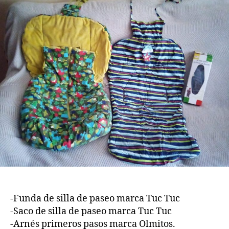
carrito
bebé
y
arnés
primeros
pasos
-Funda de silla de paseo marca Tuc Tuc
-Saco de silla de paseo marca Tuc Tuc
-Arnés primeros pasos marca Olmitos.