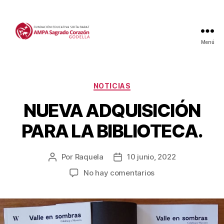
Menú
Categorías
NOTICIAS
NUEVA ADQUISICIÓN
PARA LA BIBLIOTECA.
Por
Raquela
10 junio, 2022
Autor
Fecha
de
de
en
No hay comentarios
la
la
NUEVA
entrada
entrada
ADQUISICIÓN
PARA
LA