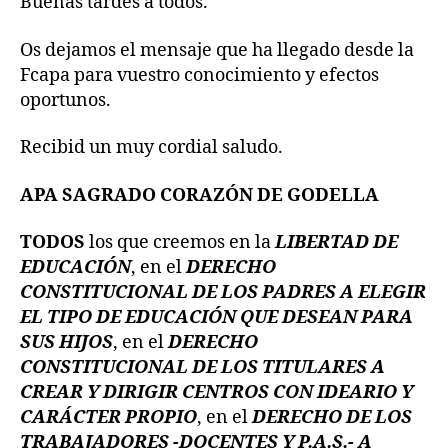
Buenas tardes a todos.
FCAPA
PARA
TODOS
Os dejamos el mensaje que ha llegado desde la
NOSOTROS
Fcapa para vuestro conocimiento y efectos
oportunos.
Recibid un muy cordial saludo.
APA SAGRADO CORAZÓN DE GODELLA
TODOS
los que creemos en la
LIBERTAD DE
EDUCACIÓN
, en el
DERECHO
CONSTITUCIONAL DE LOS PADRES A ELEGIR
EL TIPO DE EDUCACIÓN QUE DESEAN PARA
SUS HIJOS
, en el
DERECHO
CONSTITUCIONAL DE LOS TITULARES A
CREAR Y DIRIGIR CENTROS CON IDEARIO Y
CARÁCTER PROPIO
, en el
DERECHO DE LOS
TRABAJADORES -DOCENTES Y P.A.S.- A