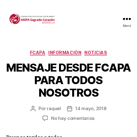
Menú
Categorías
FCAPA
INFORMACIÓN
NOTICIAS
MENSAJE DESDE FCAPA
PARA TODOS
NOSOTROS
Por
raquel
14 mayo, 2018
Autor
Fecha
de
de
en
No hay comentarios
la
la
MENSAJE
entrada
entrada
DESDE