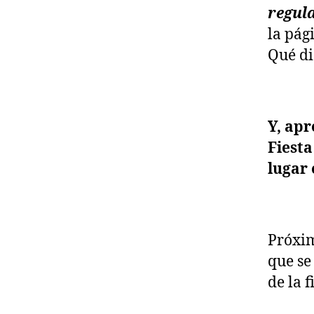
regula
la pág
Qué di
Y, ap
Fiest
lugar
Próxim
que se
de la f