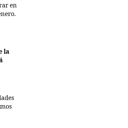
rar en
énero.
 la
á
dades
emos