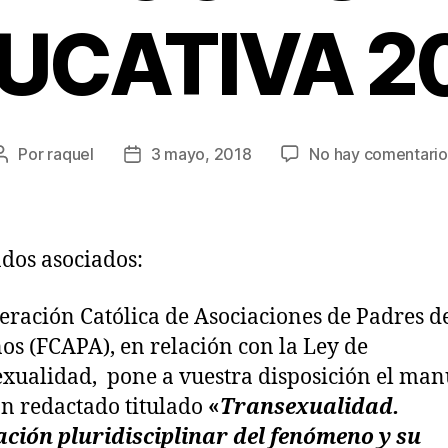
UCATIVA 2
Por
raquel
3 mayo, 2018
No hay comentario
Autor
Fecha
de
de
la
la
entrada
entrada
dos asociados:
eración Católica de Asociaciones de Padres d
s (FCAPA), en relación con la Ley de
xualidad, pone a vuestra disposición el man
n redactado titulado
«
Transexualidad.
ción pluridisciplinar del fenómeno y su