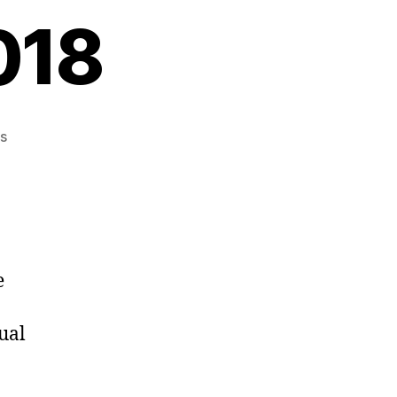
018
en
s
INFORMACIÓN
–
FCAPA
–
FIESTA
COMUNIDAD
e
EDUCATIVA
2018
ual