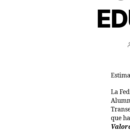
ED
Estima
La Fed
Alumno
Transe
que ha
Valora