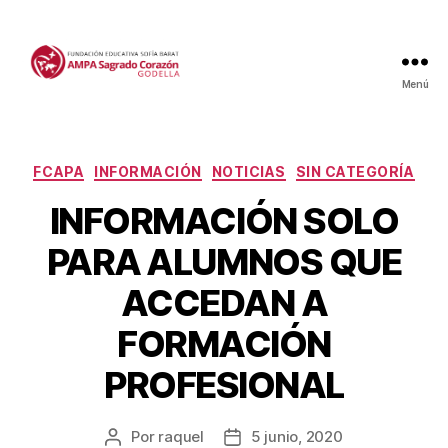
Menú
Categorías
FCAPA
INFORMACIÓN
NOTICIAS
SIN CATEGORÍA
INFORMACIÓN SOLO
PARA ALUMNOS QUE
ACCEDAN A
FORMACIÓN
PROFESIONAL
Por
raquel
5 junio, 2020
Autor
Fecha