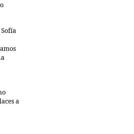
lo
 Sofía
pamos
na
no
laces a