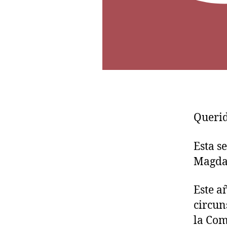
Querid
Esta s
Magdal
Este a
circun
la Co