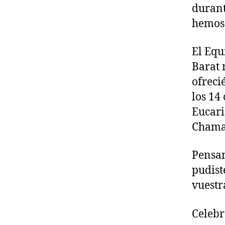
durant
hemos 
El Equ
Barat 
ofreci
los 14
Eucari
Chamar
Pensan
pudist
vuestr
Celebr