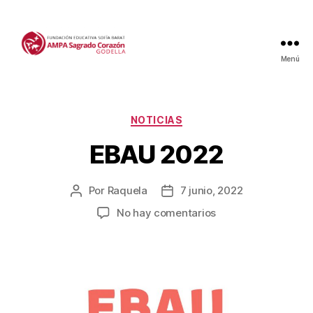
Menú
Categorías
NOTICIAS
EBAU 2022
Por
Raquela
7 junio, 2022
Autor
Fecha
de
de
en
No hay comentarios
la
la
EBAU
entrada
entrada
2022