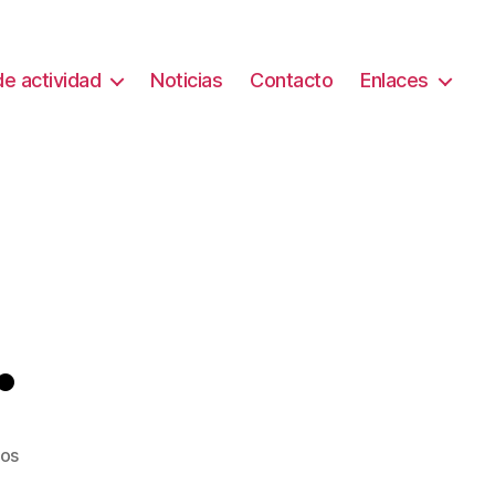
e actividad
Noticias
Contacto
Enlaces
.
en
ios
DESPEDIDA.