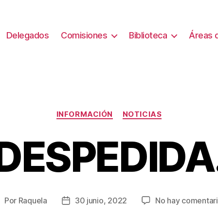
Delegados
Comisiones
Biblioteca
Áreas d
Categorías
INFORMACIÓN
NOTICIAS
DESPEDIDA
Por
Raquela
30 junio, 2022
No hay comentar
utor
Fecha
e
de