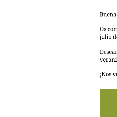
Buenas
Os com
julio d
Deseam
verani
¡Nos v