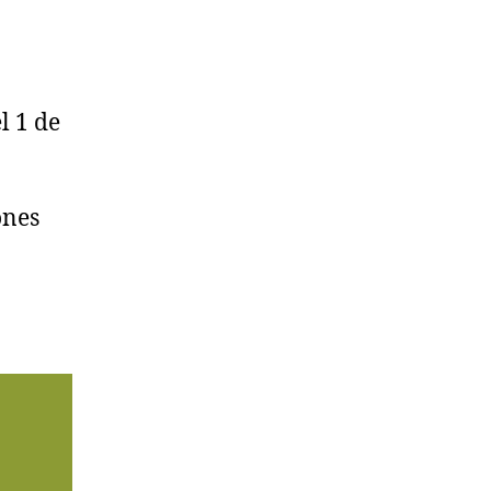
l 1 de
ones