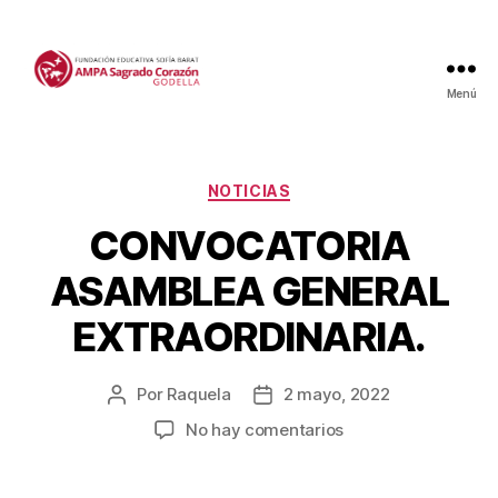
Menú
Categorías
NOTICIAS
CONVOCATORIA
ASAMBLEA GENERAL
EXTRAORDINARIA.
Por
Raquela
2 mayo, 2022
Autor
Fecha
de
de
en
No hay comentarios
la
la
CONVOCATORIA
entrada
entrada
ASAMBLEA