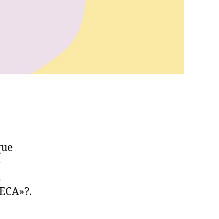
que
e
n
ECA»?.