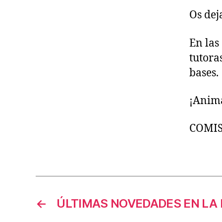
Os dej
En las
tutora
bases.
¡Anima
COMIS
←
ÚLTIMAS NOVEDADES EN LA 