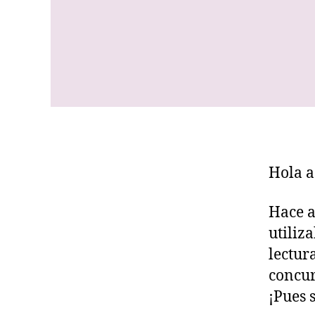
Hola a
Hace a
utiliz
lectur
concu
¡Pues 