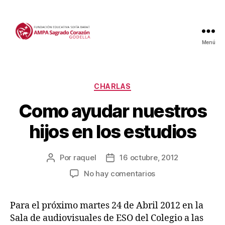
Menú
Categorías
CHARLAS
Como ayudar nuestros
hijos en los estudios
Por
raquel
16 octubre, 2012
Autor
Fecha
de
de
en
No hay comentarios
la
la
Como
entrada
entrada
ayudar
Para el próximo martes 24 de Abril 2012 en la
nuestros
Sala de audiovisuales de ESO del Colegio a las
hijos