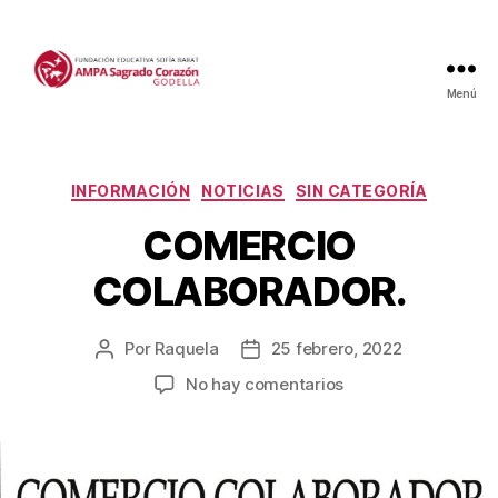
Menú
Categorías
INFORMACIÓN
NOTICIAS
SIN CATEGORÍA
COMERCIO
COLABORADOR.
Por
Raquela
25 febrero, 2022
Autor
Fecha
de
de
en
No hay comentarios
la
la
COMERCIO
entrada
entrada
COLABORADOR.