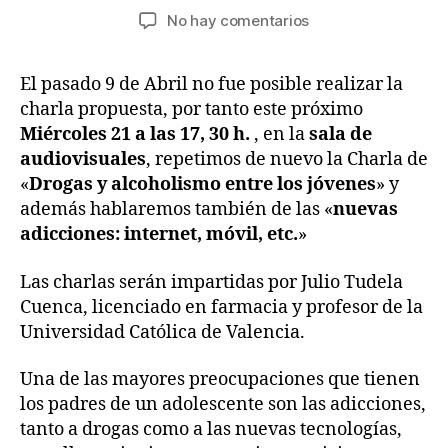
de
de
en
No hay comentarios
la
la
Charlas
entrada
entrada
formativas:
El pasado 9 de Abril no fue posible realizar la
Drogas
charla propuesta, por tanto este próximo
y
alcoholismo
Miércoles 21 a las 17, 30 h.
, en la
sala de
en
audiovisuales
, repetimos de nuevo la Charla de
los
«
Drogas y alcoholismo entre los jóvenes
» y
jóvenes
además hablaremos también de las «
nuevas
y
adicciones: internet, móvil, etc.
»
nuevas
adicciones:
Las charlas serán impartidas por Julio Tudela
internet,
Cuenca, licenciado en farmacia y profesor de la
móvil
Universidad Católica de Valencia.
Una de las mayores preocupaciones que tienen
los padres de un adolescente son las adicciones,
tanto a drogas como a las nuevas tecnologías,