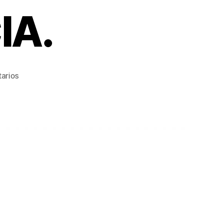
IA.
en
arios
16
DE
NOVIEMBRE.
DÍA
INTERNACIONAL
PARA
LA
TOLERANCIA.