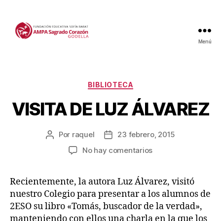
Menú
Categorías
BIBLIOTECA
VISITA DE LUZ ÁLVAREZ
Por
raquel
23 febrero, 2015
Autor
Fecha
de
de
en
No hay comentarios
la
la
VISITA
entrada
entrada
DE
Recientemente, la autora Luz Álvarez, visitó
LUZ
nuestro Colegio para presentar a los alumnos de
ÁLVAREZ
2ESO su libro «Tomás, buscador de la verdad»,
manteniendo con ellos una charla en la que los