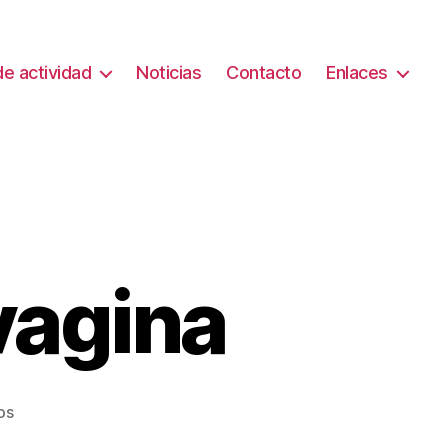
e actividad
Noticias
Contacto
Enlaces
vagina
en
os
Monologos