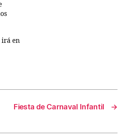
e
ios
 irá en
Fiesta de Carnaval Infantil
→