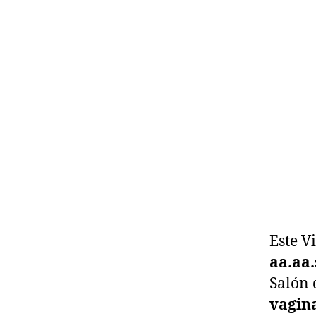
Este V
aa.aa.
Salón 
vagin