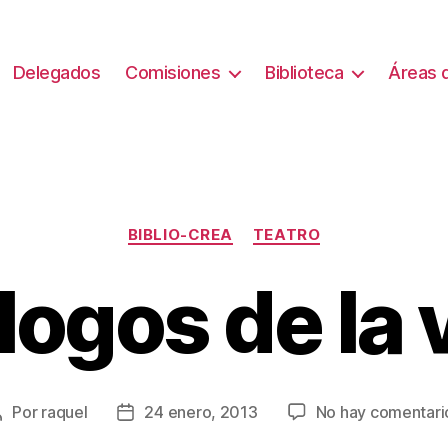
Delegados
Comisiones
Biblioteca
Áreas d
Categorías
BIBLIO-CREA
TEATRO
ogos de la 
Por
raquel
24 enero, 2013
No hay comentari
Autor
Fecha
de
de