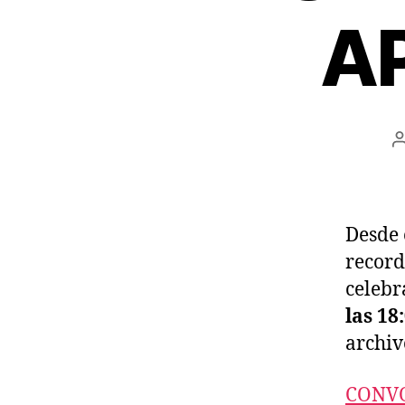
AP
l
Desde 
recor
celeb
las 18
archiv
CONVO