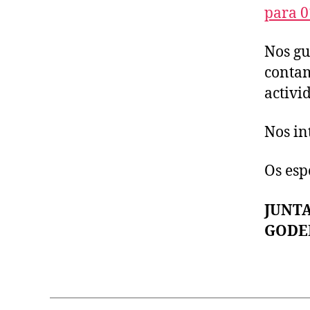
para 0
Nos gu
contam
activi
Nos in
Os esp
JUNTA
GODE