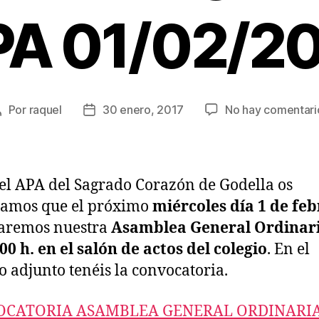
A 01/02/2
Por
raquel
30 enero, 2017
No hay comentari
Autor
Fecha
de
de
a
la
entrada
entrada
el APA del Sagrado Corazón de Godella os
damos que el próximo
miércoles día 1 de fe
raremos nuestra
Asamblea General Ordinari
:00 h. en el salón de actos del colegio
. En el
o adjunto tenéis la convocatoria.
CATORIA ASAMBLEA GENERAL ORDINARIA