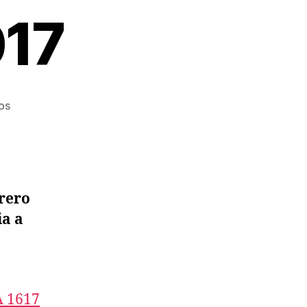
017
en
os
RECORDATORIO
ASAMBLEA
GENERAL
APA
01/02/2017
brero
a a
 1617