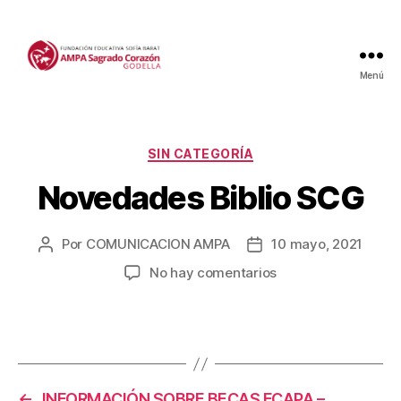
Menú
Categorías
SIN CATEGORÍA
Novedades Biblio SCG
Por
COMUNICACION AMPA
10 mayo, 2021
Autor
Fecha
de
de
en
No hay comentarios
la
la
Novedades
entrada
entrada
Biblio
SCG
←
INFORMACIÓN SOBRE BECAS FCAPA –