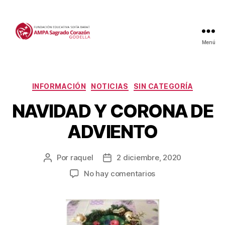
Menú
Categorías
INFORMACIÓN
NOTICIAS
SIN CATEGORÍA
NAVIDAD Y CORONA DE
ADVIENTO
Por
raquel
2 diciembre, 2020
Autor
Fecha
de
de
en
No hay comentarios
la
la
NAVIDAD
entrada
entrada
Y
CORONA
DE