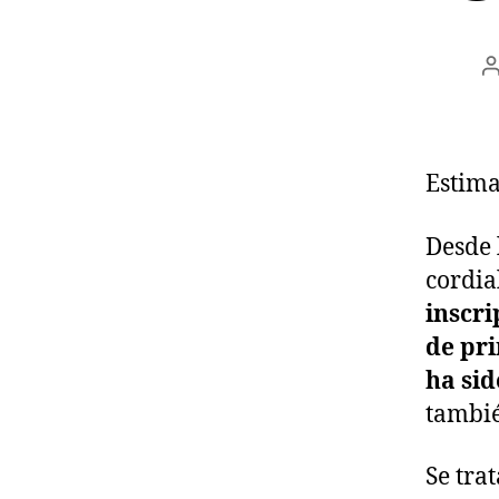
l
e
Estima
Desde 
cordi
inscri
de pri
ha sid
tambié
Se tra