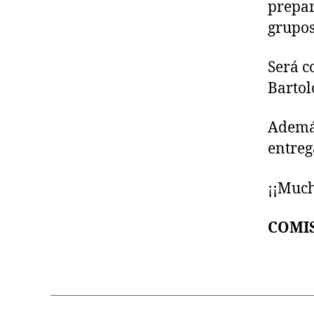
prepar
grupos
Será c
Bartol
Además
entreg
¡¡Much
COMI