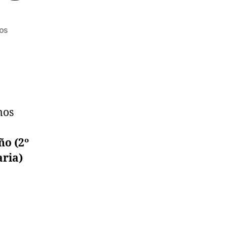
en
os
INSCRIPCIONES
COMUNIONES
mos
ño (2º
aria)