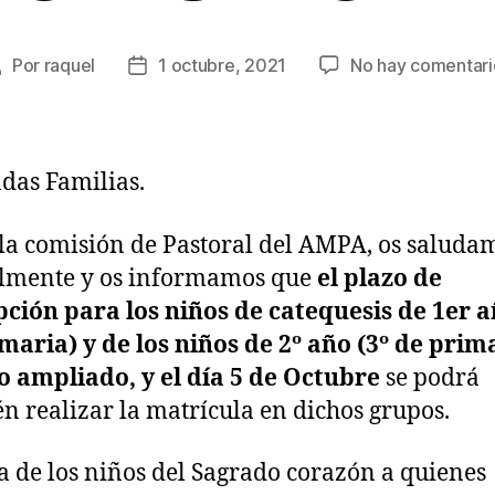
Por
raquel
1 octubre, 2021
No hay comentari
Autor
Fecha
de
de
a
la
ntrada
entrada
das Familias.
la comisión de Pastoral del AMPA, os saluda
almente y os informamos que
el plazo de
pción para los niños de catequesis de 1er a
maria) y de los niños de 2º año (3º de prim
o ampliado, y el día 5 de Octubre
se podrá
n realizar la matrícula en dichos grupos.
ta de los niños del Sagrado corazón a quienes