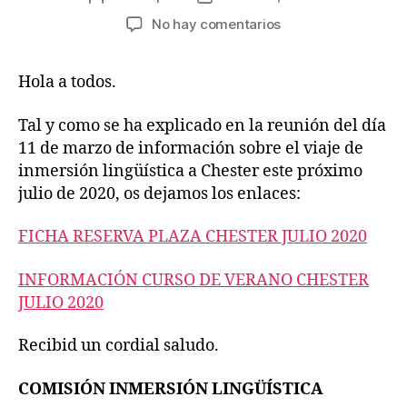
de
de
en
No hay comentarios
la
la
INFORMACIÓN
entrada
entrada
Y
Hola a todos.
FICHA
RESERVA
VIAJE
Tal y como se ha explicado en la reunión del día
INMERSIÓN
11 de marzo de información sobre el viaje de
CHESTER
inmersión lingüística a Chester este próximo
JULIO
julio de 2020, os dejamos los enlaces:
2020.
FICHA RESERVA PLAZA CHESTER JULIO 2020
INFORMACIÓN CURSO DE VERANO CHESTER
JULIO 2020
Recibid un cordial saludo.
COMISIÓN INMERSIÓN LINGÜÍSTICA