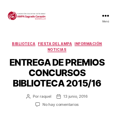
Menú
Categorías
BIBLIOTECA
FIESTA DEL AMPA
INFORMACIÓN
NOTICIAS
ENTREGA DE PREMIOS
CONCURSOS
BIBLIOTECA 2015/16
Por
raquel
13 junio, 2016
Autor
Fecha
de
de
en
No hay comentarios
la
la
ENTREGA
entrada
entrada