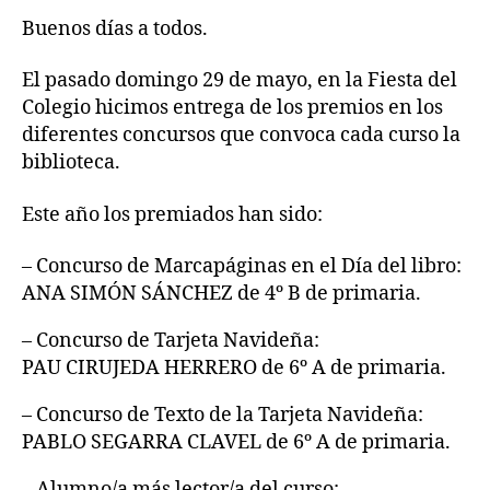
DE
Buenos días a todos.
PREMIOS
CONCURSOS
BIBLIOTECA
El pasado domingo 29 de mayo, en la Fiesta del
2015/16
Colegio hicimos entrega de los premios en los
diferentes concursos que convoca cada curso la
biblioteca.
Este año los premiados han sido:
– Concurso de Marcapáginas en el Día del libro:
ANA SIMÓN SÁNCHEZ de 4º B de primaria.
– Concurso de Tarjeta Navideña:
PAU CIRUJEDA HERRERO de 6º A de primaria.
– Concurso de Texto de la Tarjeta Navideña:
PABLO SEGARRA CLAVEL de 6º A de primaria.
– Alumno/a más lector/a del curso: