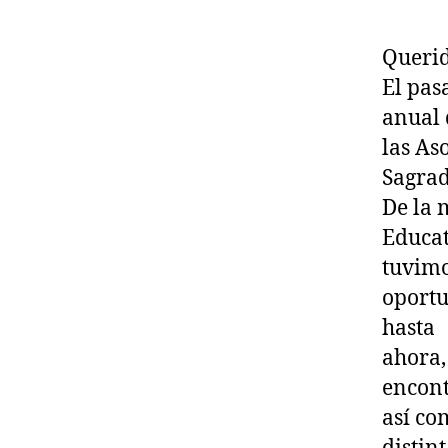
Querid
El pas
anual 
las As
Sagrad
De la 
Educat
tuvimo
oportu
hasta
ahora,
encon
así co