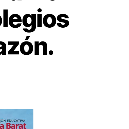
olegios
azón.