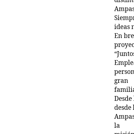
distin
Ampas
Siempr
ideas 
En bre
proyec
“Junto
Emplea
person
gran
famili
Desde 
desde 
Ampas
la