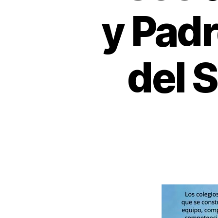
y Padr
del 