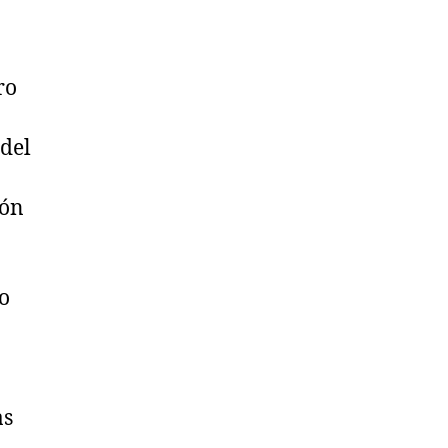
ro
 del
ión
o
as