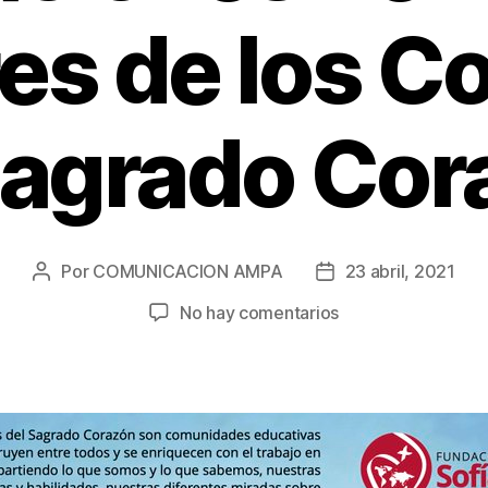
es de los C
Sagrado Cor
Por
COMUNICACION AMPA
23 abril, 2021
Autor
Fecha
de
de
en
No hay comentarios
la
la
Encuentro
entrada
entrada
anual
de
las
Asociaciones
de