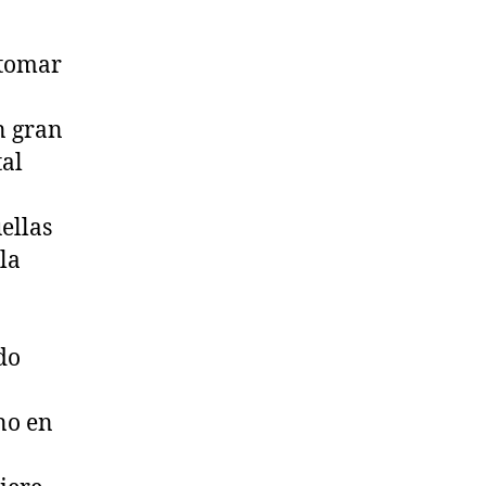
 tomar
n gran
tal
ellas
la
do
no en