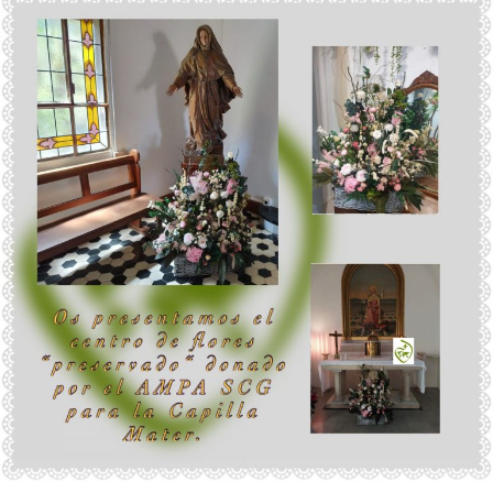
SANTA
MAGDALENA
SOFÍA
BARAT