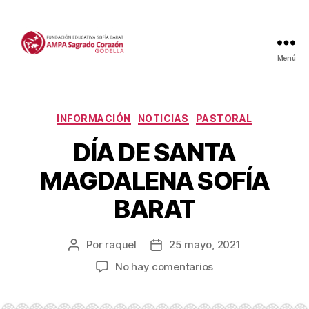
Menú
Categorías
INFORMACIÓN
NOTICIAS
PASTORAL
DÍA DE SANTA
MAGDALENA SOFÍA
BARAT
Por
raquel
25 mayo, 2021
Autor
Fecha
de
de
en
No hay comentarios
la
la
DÍA
entrada
entrada
DE